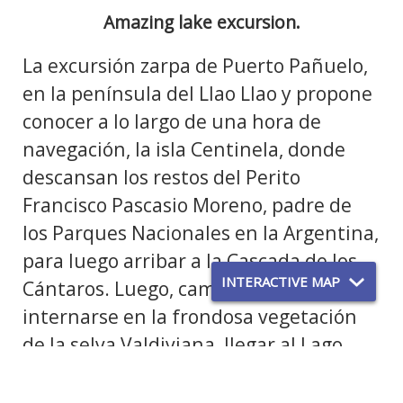
Amazing lake excursion.
La excursión zarpa de Puerto Pañuelo,
en la península del Llao Llao y propone
conocer a lo largo de una hora de
navegación, la isla Centinela, donde
descansan los restos del Perito
Francisco Pascasio Moreno, padre de
los Parques Nacionales en la Argentina,
para luego arribar a la Cascada de los
INTERACTIVE MAP
Cántaros. Luego, camino arriba, podrá
internarse en la frondosa vegetación
de la selva Valdiviana, llegar al Lago
Cántaros, lugar de nacimiento de la
cascada, para allí disfrutar de la